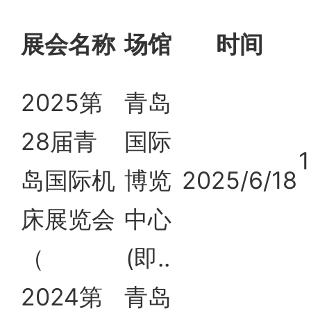
展会名称
场馆
时间
2025第
青岛
28届青
国际
岛国际机
博览
2025/6/18
床展览会
中心
（
(即..
2024第
青岛