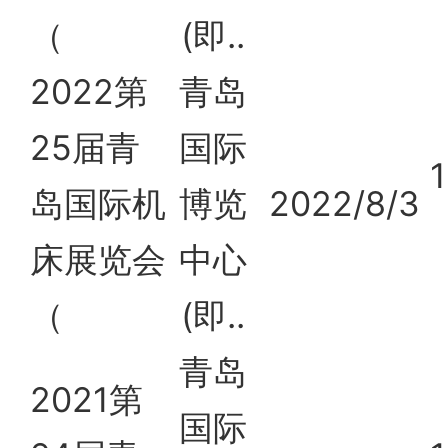
（
(即..
2022第
青岛
25届青
国际
岛国际机
博览
2022/8/3
床展览会
中心
（
(即..
青岛
2021第
国际