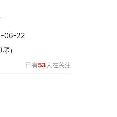
会
5-06-22
墨)
已有
53
人在关注