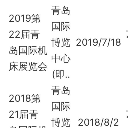
青岛
2019第
国际
22届青
博览
2019/7/18
岛国际机
中心
床展览会
(即..
青岛
2018第
国际
21届青
博览
2018/8/2