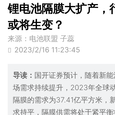
锂电池隔膜大扩产，
或将生变？
来源：电池联盟 子蕊
2023/2/16 11:23:45
导读：
国开证券预计，随着新能
场需求持续提升，2023年全球
隔膜的需求为37.41亿平方米
求持平，隔膜供需将处于紧平衡