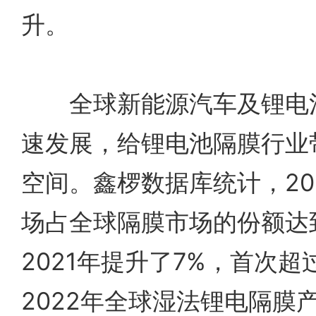
升。
全球新能源汽车及锂电池
速发展，给锂电池隔膜行业
空间。鑫椤数据库统计，20
场占全球隔膜市场的份额达到
2021年提升了7%，首次超
2022年全球湿法锂电隔膜产