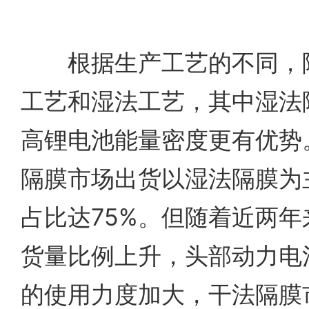
根据生产工艺的不同，隔
工艺和湿法工艺，其中湿法
高锂电池能量密度更有优势
隔膜市场出货以湿法隔膜为主
占比达75%。但随着近两
货量比例上升，头部动力电
的使用力度加大，干法隔膜