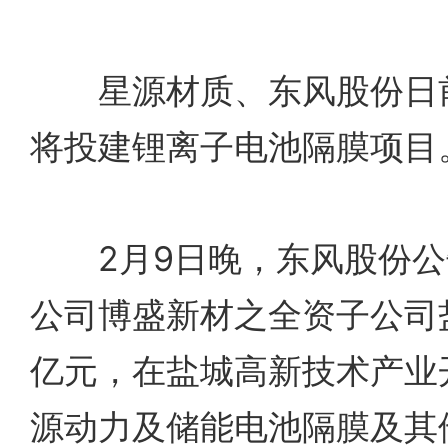
星源材质、东风股份日前
将投建锂离子电池隔膜项目
2月9日晚，东风股份公
公司博盛新材之全资子公司
亿元，在盐城高新技术产业
源动力及储能电池隔膜及其