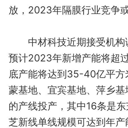
放，2023年隔膜行业竞争
中材科技近期接受机构调
预计2023年新增产能将超
底产能将达到35-40亿平
蒙基地、宜宾基地、萍乡基
的产线投产，其中16条是
芝新线单线规模可达到年产能