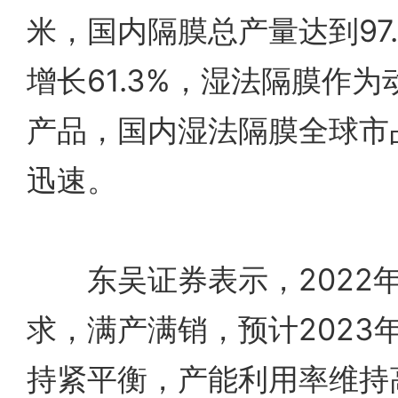
米，国内隔膜总产量达到97
增长61.3%，湿法隔膜作
产品，国内湿法隔膜全球市
迅速。
东吴证券表示，2022
求，满产满销，预计2023
持紧平衡，产能利用率维持