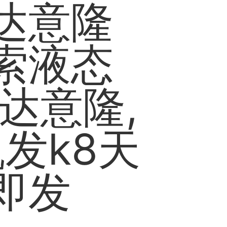
达意隆
索液态
达意隆,
发k8天
即发