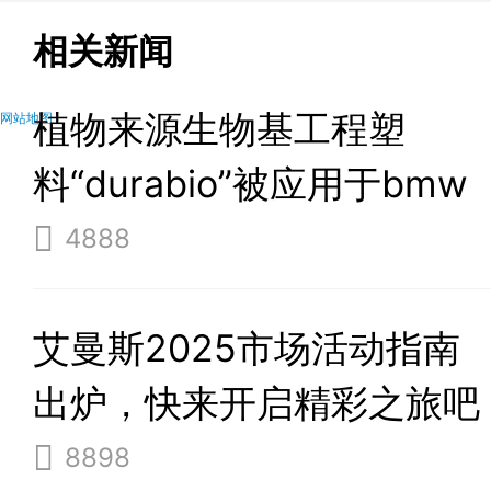
相关新闻
植物来源生物基工程塑
网站地图
料“durabio”被应用于bmw
7系的双肾格栅
4888
艾曼斯2025市场活动指南
出炉，快来开启精彩之旅吧
~
8898