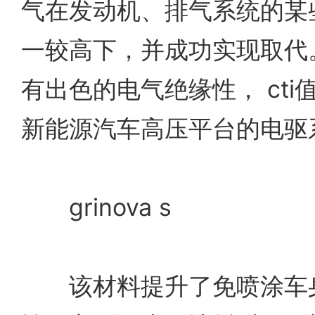
气在发动机、排气系统的某
一较高下，并成功实现取代。gr
有出色的电气绝缘性， cti
新能源汽车高压平台的电驱
grinova s
该材料提升了免喷涂车身