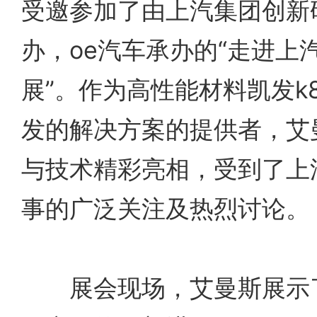
受邀参加了由上汽集团创新
办，oe汽车承办的“走进上
展”。作为高性能材料凯发k
发的解决方案的提供者，艾
与技术精彩亮相，受到了上
事的广泛关注及热烈讨论。
展会现场，艾曼斯展示了其gr