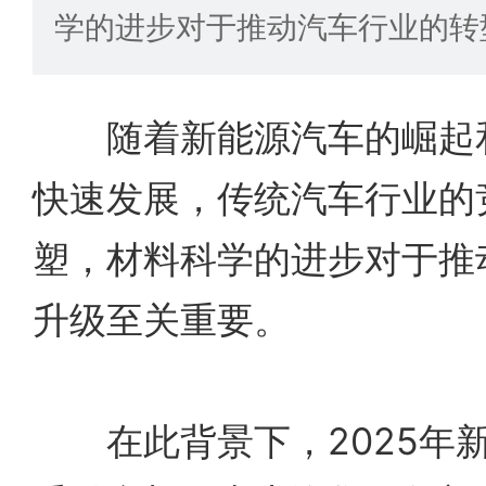
学的进步对于推动汽车行业的转
随着新能源汽车的崛起和
快速发展，传统汽车行业的
塑，材料科学的进步对于推
升级至关重要。
在此背景下，2025年