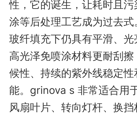
性，它的诞生，让耗时且污
涂等后处理工艺成为过去式
玻纤填充下仍具有平滑、光
高光泽免喷涂材料更耐刮擦
候性、持续的紫外线稳定性
能。grinova s 非常适
风扇叶片、转向灯杆、换挡