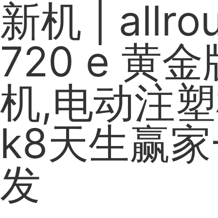
新机 | allro
720 e 黄
机,电动注塑
k8天生赢
发