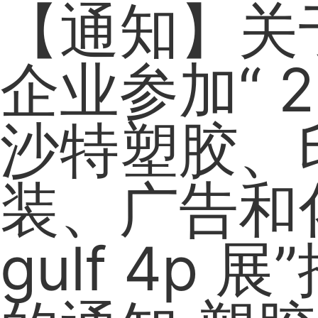
【通知】关
企业参加“ 2
沙特塑胶、
装、广告和
gulf 4p 