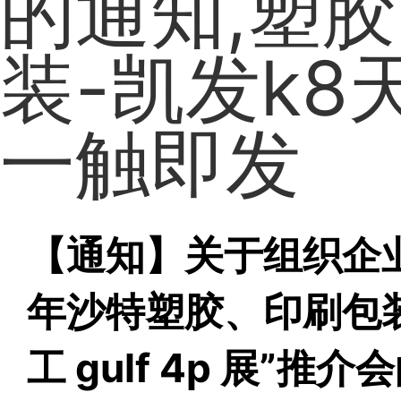
的通知,塑胶
装-凯发k8
一触即发
【通知】关于组织企业参
年沙特塑胶、印刷包
工 gulf 4p 展”推