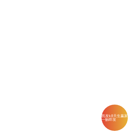
凯发k8天生赢家
一触即发