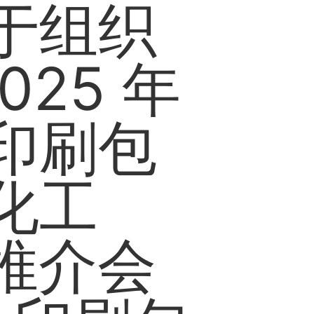
于组织
025 年
印刷包
化工
展”推介会