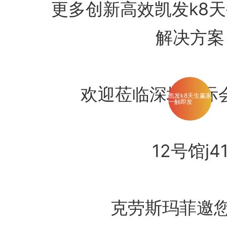
更多创新高效凯发k8天
解决方案
欢迎莅临深圳国际会展
凯发k8天生赢家
一触即发
12号馆j4
克劳斯玛菲邀您