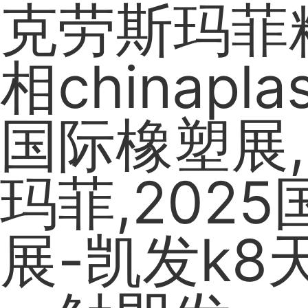
克劳斯玛菲
相chinapla
国际橡塑展
玛菲,202
展-凯发k8