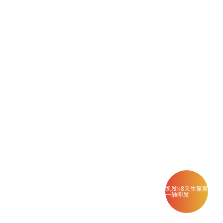
凯发k8天生赢家
一触即发