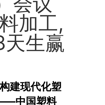
）会议
料加工,
8天生赢
为构建现代化塑
——中国塑料