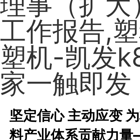
理事（扩大
工作报告,塑
塑机-凯发k
家一触即发
坚定信心 主动应变 
料产业体系贡献力量