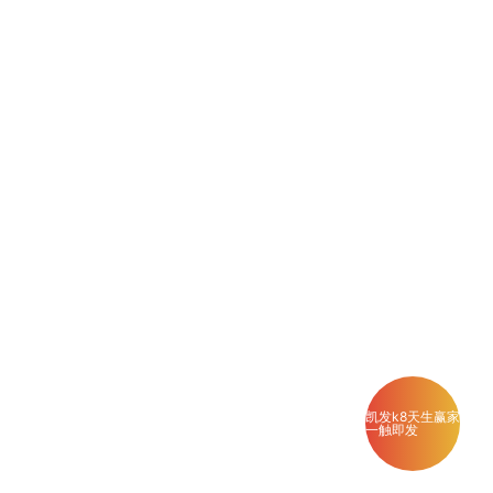
凯发k8天生赢家
一触即发