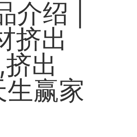
介绍 |
管材挤出
,挤出
天生赢家