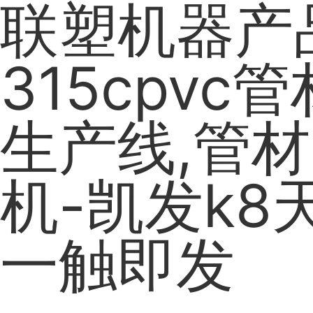
联塑机器产品
315cpvc
生产线,管材
机-凯发k8
一触即发