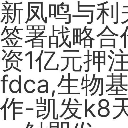
新凤鸣与利
签署战略合
资1亿元押
fdca,生物基
作-凯发k8