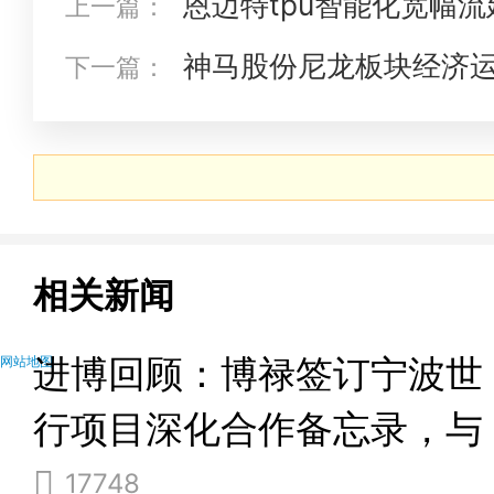
恩迈特tpu智能化宽幅
上一篇：
神马股份尼龙板块经济
下一篇：
相关新闻
进博回顾：博禄签订宁波世
网站地图
行项目深化合作备忘录，与
凯发k8天生赢家一触即发的
17748