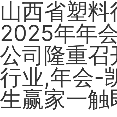
山西省塑料
2025年年
公司隆重召
行业,年会-
生赢家一触