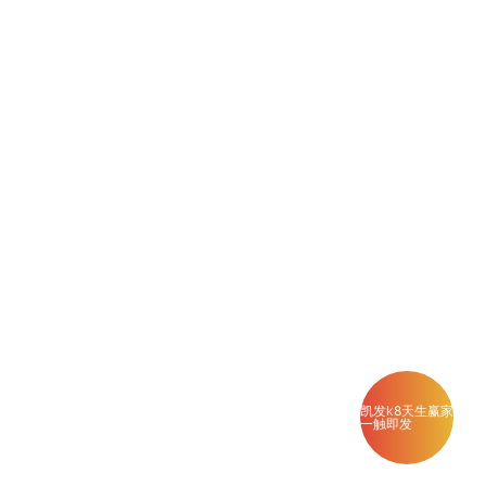
凯发k8天生赢家
一触即发