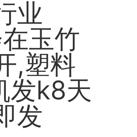
行业
会在玉竹
开,塑料
凯发k8天
即发