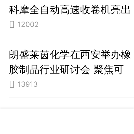
科摩全自动高速收卷机亮出
四大招
12002
朗盛莱茵化学在西安举办橡
胶制品行业研讨会 聚焦可
持续发展与产品创新
13913