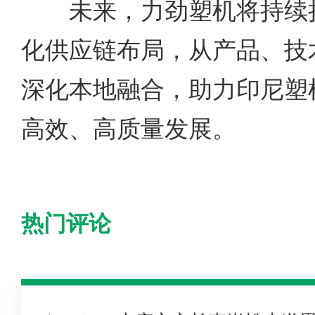
未来，力劲塑机将持续扩
化供应链布局，从产品、技
深化本地融合，助力印尼塑
高效、高质量发展。
热门评论