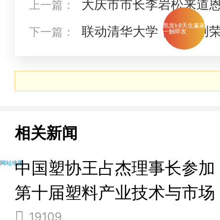
大庆市市长李岩松来道
上一篇：
新材料及树脂产业基地发展
凯发k8天生赢家
联动清华大学，科思创荣
下一篇：
一触即发
计奖”
相关新闻
中国塑协王占杰理事长参加
网站地图
第十届塑料产业技术与市场
发展论坛并调研伯乐智能装
19109