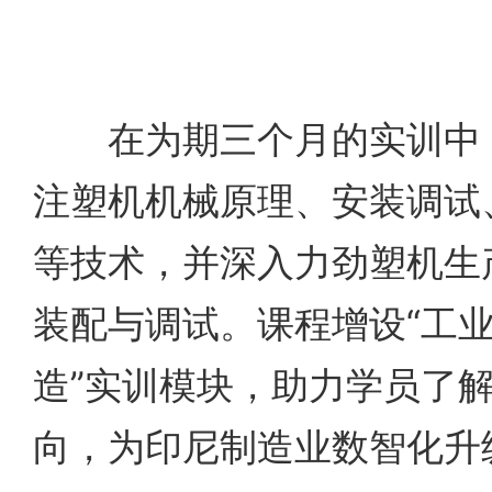
在为期三个月的实训中，
注塑机机械原理、安装调试
等技术，并深入力劲塑机生
装配与调试。课程增设“工业4
造”实训模块，助力学员了
向，为印尼制造业数智化升