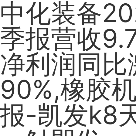
中化装备20
季报营收9.
净利润同比
90%,橡胶
报-凯发k8