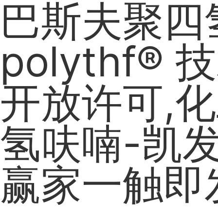
巴斯夫聚四
polythf®
开放许可,化
氢呋喃-凯发
赢家一触即