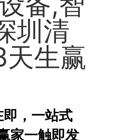
设备,智
e深圳清
8天生赢
在即，一站式
生赢家一触即发