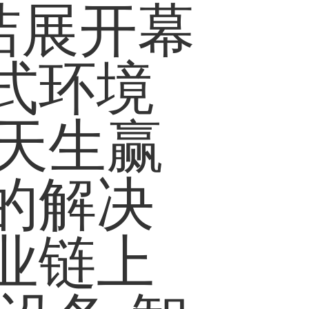
洁展开幕
式环境
8天生赢
的解决
业链上