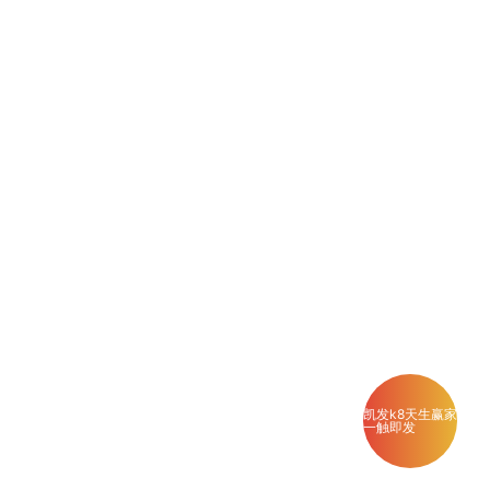
凯发k8天生赢家
一触即发