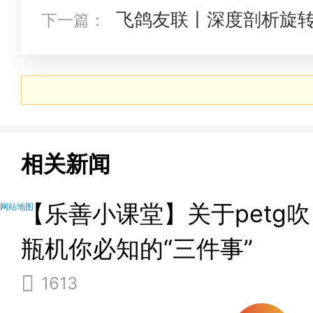
度问题
飞鸽友联丨深度剖析旋
下一篇：
奥秘
相关新闻
【乐善小课堂】关于petg吹
网站地图
瓶机你必知的“三件事”
1613