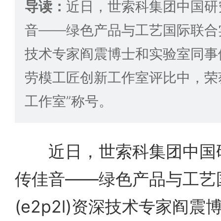
导读：
近日，世索科集团中国研
音——绿色产品与工艺国际联合实验
技术专家阎震博士和实验室同事们
劳模工匠创新工作室评比中，荣
工作室”称号。
近日，世索科集团中国研
传佳音——绿色产品与工艺
(e2p2l)资深技术专家阎