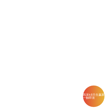
凯发k8天生赢家
一触即发