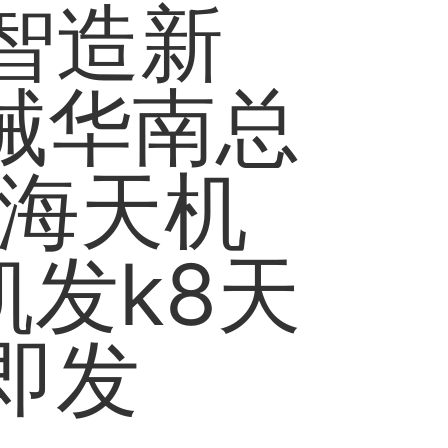
智造新
机械华南总
,海天机
凯发k8天
即发