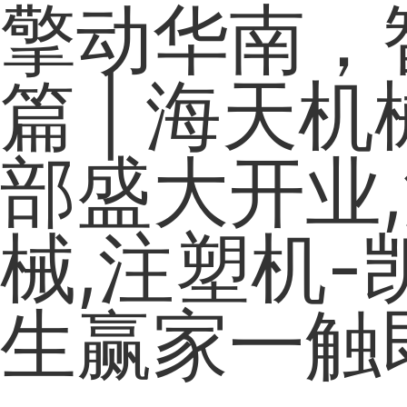
擎动华南，
篇 | 海天
部盛大开业
械,注塑机-
生赢家一触