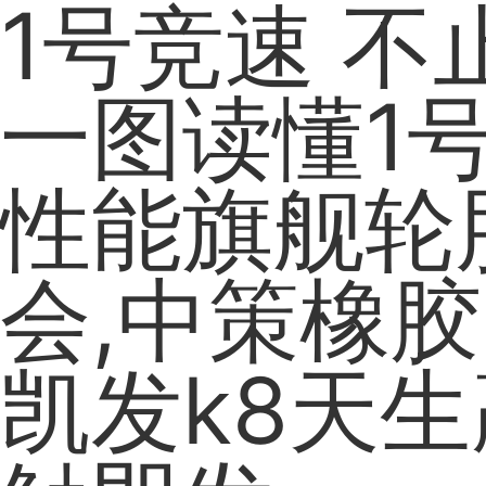
1号竞速 不止
一图读懂1
性能旗舰轮
会,中策橡胶
凯发k8天