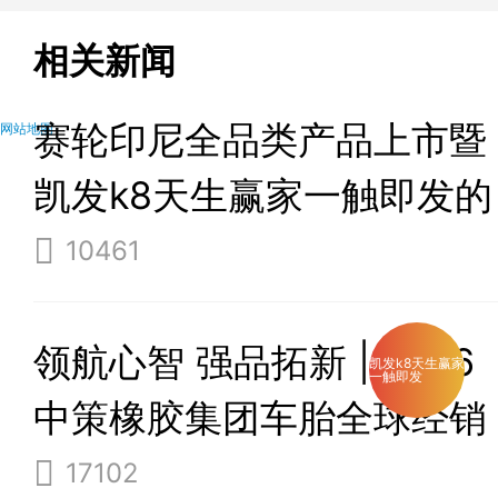
相关新闻
赛轮印尼全品类产品上市暨
网站地图
凯发k8天生赢家一触即发的
合作伙伴大会圆满举办
10461
领航心智 强品拓新 | 2026
凯发k8天生赢家
一触即发
中策橡胶集团车胎全球经销
商大会璀璨启幕
17102