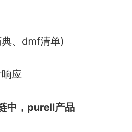
典、dmf清单)
响应
链中，
purell
产品