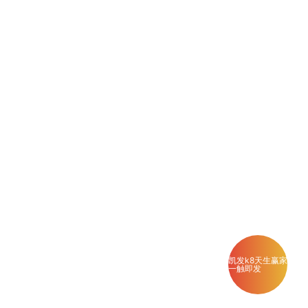
凯发k8天生赢家
一触即发