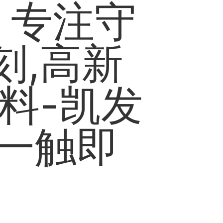
l ：专注守
刻,高新
料-凯发
家一触即