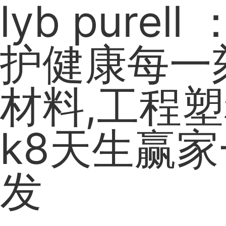
lyb purel
护健康每一
材料,工程塑
k8天生赢
发