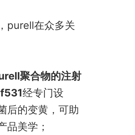
rell在众多关
rell聚合物的注射
pf531
经专门设
菌后的变黄，可助
产品美学；