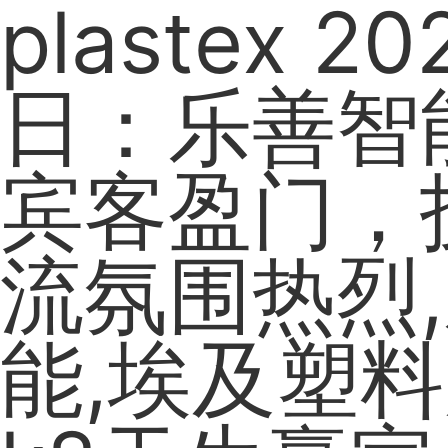
plastex 2
日：乐善智
宾客盈门，
流氛围热烈
能,埃及塑料