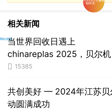
凯发k8天生赢家
一触即发
相关新闻
当世界回收日遇上
网站地图
chinareplas 2025，贝尔机
械与您共塑绿色未来
15385
共创美好 — 2024年江苏
动圆满成功