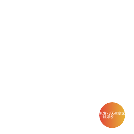
凯发k8天生赢家
一触即发