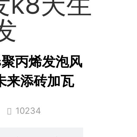
发k8天生
发
hms聚丙烯发泡风
未来添砖加瓦
10234