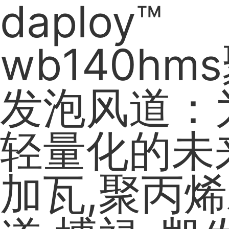
daploy™
wb140hm
发泡风道：
轻量化的未
加瓦,聚丙