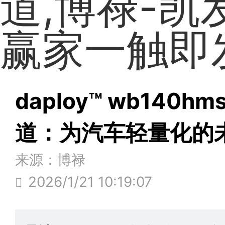
道,博禄-凯
赢家一触即
daploy™ wb140
道：为汽车轻量化的
来源：博禄
2026/1/21 10:19:07