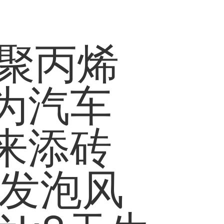
s聚丙烯
为汽车
来添砖
烯发泡风