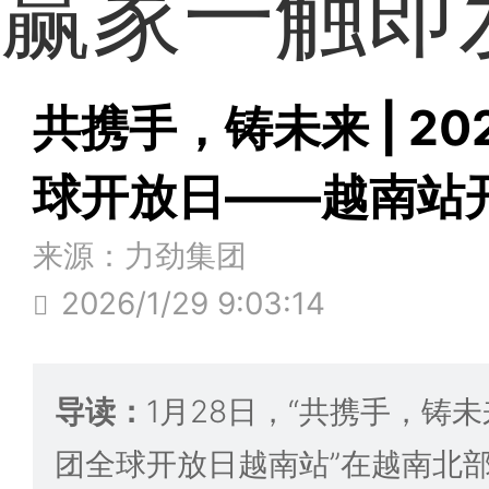
赢家一触即
共携手，铸未来 | 2
球开放日——越南站
来源：力劲集团
2026/1/29 9:03:14
导读：
1月28日，“共携手，铸未
团全球开放日越南站”在越南北