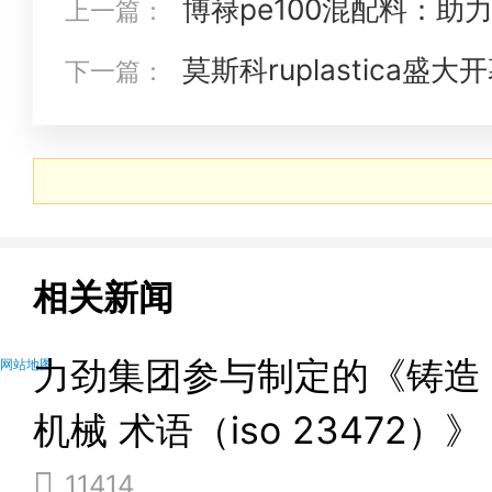
博禄pe100混配料：助
上一篇：
建设，促进农业的可持续发展
莫斯科ruplastica盛大开幕
下一篇：
带你现场“造积木”
相关新闻
力劲集团参与制定的《铸造
网站地图
机械 术语（iso 23472）》
系列国际标准项目荣获“科
11414