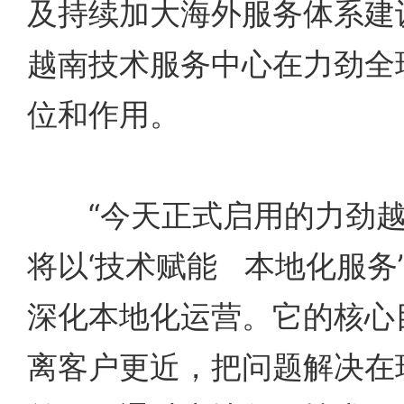
及持续加大海外服务体系建
越南技术服务中心在力劲全
位和作用。
“今天正式启用的力劲越
将以‘技术赋能 本地化服务
深化本地化运营。它的核心
离客户更近，把问题解决在