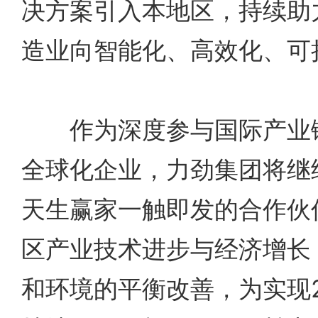
决方案引入本地区，持续助
造业向智能化、高效化、可
作为深度参与国际产业链
全球化企业，力劲集团将继
天生赢家一触即发的合作伙
区产业技术进步与经济增长
和环境的平衡改善，为实现2