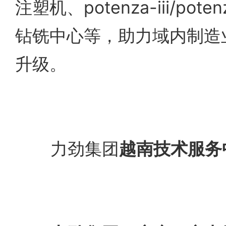
注塑机、potenza-ⅲ/pote
钻铣中心等，助力域内制造
升级。
力劲集团
越南技术服务