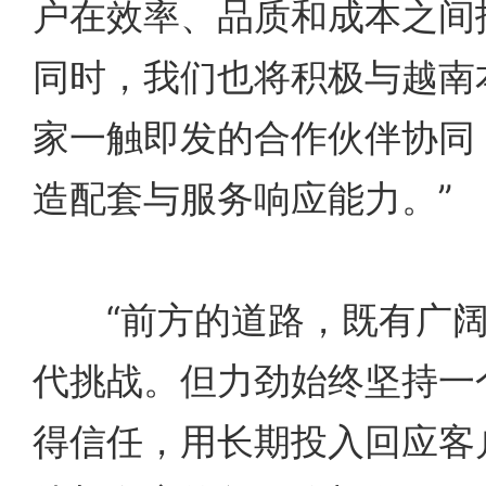
户在效率、品质和成本之间
同时，我们也将积极与越南
家一触即发的合作伙伴协同
造配套与服务响应能力。”
“前方的道路，既有广阔
代挑战。但力劲始终坚持一
得信任，用长期投入回应客