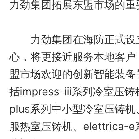
力劲集团拓展东盟市场的重
力劲集团在海防正式设立
心，将更接近服务本地客户
盟市场欢迎的创新智能装备
括impress-ⅲ系列冷室压铸机
plus系列中小型冷室压铸机、c
服热室压铸机、elettrica