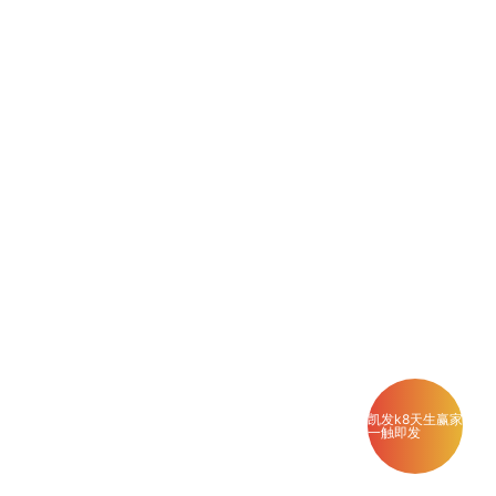
凯发k8天生赢家
一触即发