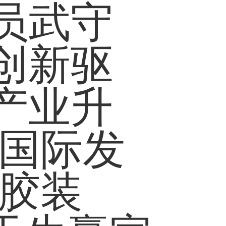
员武守
创新驱
产业升
拓国际发
橡胶装