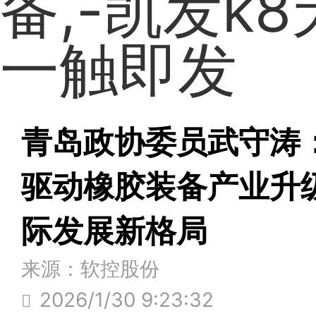
备,-凯发k
一触即发
青岛政协委员武守涛
驱动橡胶装备产业升
际发展新格局
来源：软控股份
2026/1/30 9:23:32