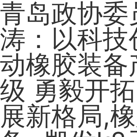
青岛政协委
涛：以科技
动橡胶装备
级 勇毅开
展新格局,