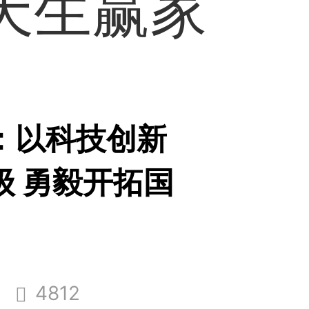
8天生赢家
：以科技创新
级 勇毅开拓国
4812