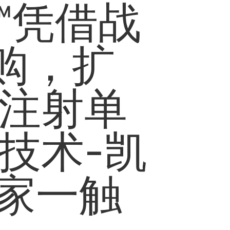
™凭借战
购，扩
,注射单
技术-凯
赢家一触