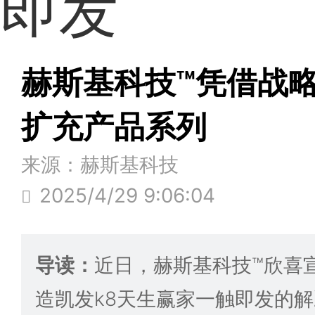
即发
赫斯基科技™凭借战
扩充产品系列
来源：赫斯基科技
2025/4/29 9:06:04
导读：
近日，赫斯基科技™欣喜
造凯发k8天生赢家一触即发的解