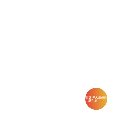
凯发k8天生赢家
一触即发