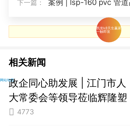
案例 | lsp-160 pv
下一篇：
凯发k8天生赢家
一触即发
相关新闻
政企同心助发展 | 江门市人
网站地图
大常委会等领导莅临辉隆塑
机调研指导！
4773