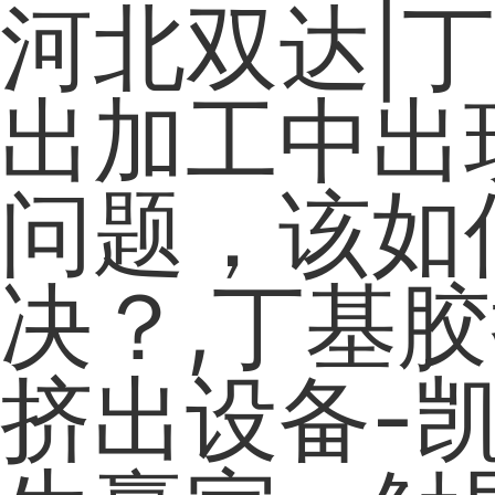
河北双达|
出加工中出
问题，该如
决？,丁基胶
挤出设备-凯