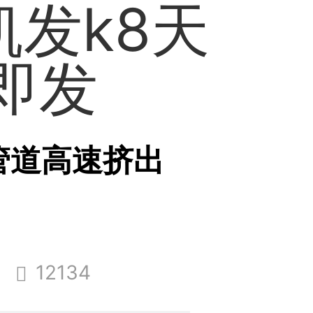
-凯发k8天
即发
vc 管道高速挤出
12134