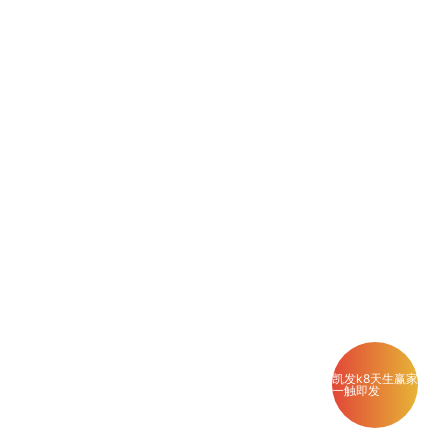
凯发k8天生赢家
一触即发