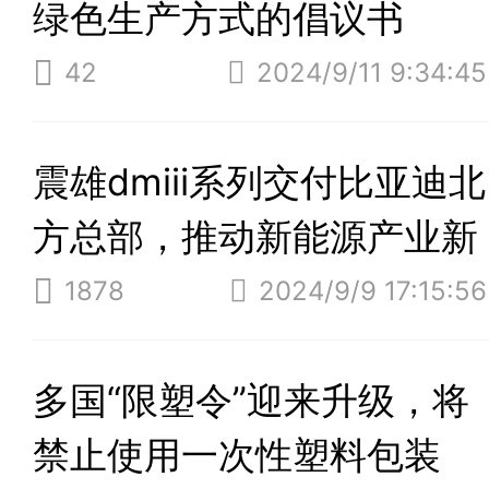
绿色生产方式的倡议书
42
2024/9/11 9:34:45
震雄dmⅲ系列交付比亚迪北
方总部，推动新能源产业新
飞跃
1878
2024/9/9 17:15:56
多国“限塑令”迎来升级，将
禁止使用一次性塑料包装