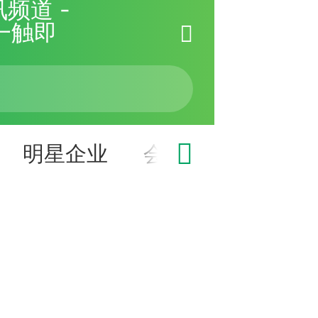
频道 -
一触即
明星企业
会展快讯
访谈