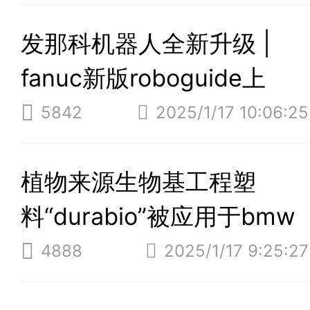
发那科机器人全新升级 |
fanuc新版roboguide上
线！
5842
2025/1/17 10:06:25
植物来源生物基工程塑
料“durabio”被应用于bmw
7系的双肾格栅
4888
2025/1/17 9:25:27